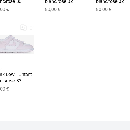
nc/rose 30
blanc/rose 32
blanc/rose 32
isexe
unisexe
unisexe
,00 €
80,00 €
80,00 €
e
nk Low - Enfant
nc/rose 33
isexe
,00 €