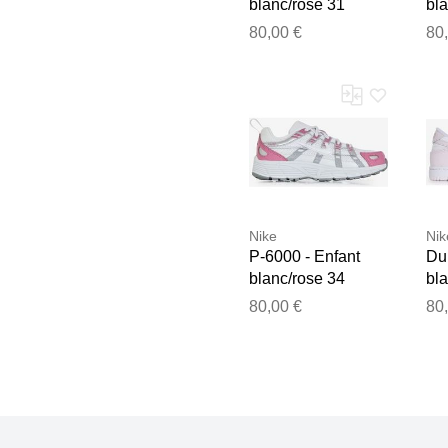
blanc/rose 31
bla
unisexe
un
80,00 €
80
Nike
Nik
P-6000 - Enfant
Du
blanc/rose 34
bla
unisexe
un
80,00 €
80