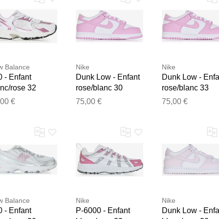
w Balance
Nike
Nike
 - Enfant
Dunk Low - Enfant
Dunk Low - Enfa
nc/rose 32
rose/blanc 30
rose/blanc 33
isexe
unisexe
unisexe
,00 €
75,00 €
75,00 €
Merci pour votre avis
Notre équipe va maintenant examiner vos commentaires avant d
w Balance
Nike
Nike
 - Enfant
P-6000 - Enfant
Dunk Low - Enfa