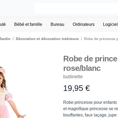
uté
Bébé et famille
Bureau
Ordinateurs
Logiciel
Jardin
/
Décoration et décoration intérieure
/
Robe de princesse p
Robe de prince
rose/blanc
buttinette
19,95 €
Product information
Description
Robe princesse pour enfants –
et magnifique princesse se re
bouffantes, faux laçage, jupe e