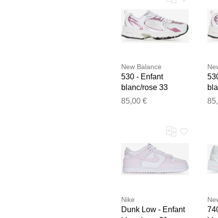
New Balance
Ne
530 - Enfant
530
blanc/rose 33
bla
unisexe
un
85,00 €
85
Nike
Ne
Dunk Low - Enfant
740