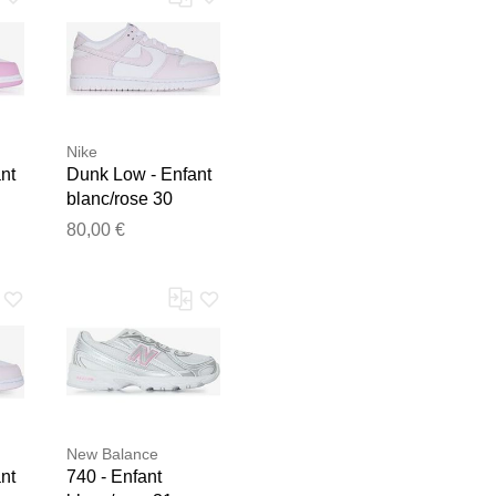
Nike
nt
Dunk Low - Enfant
blanc/rose 30
unisexe
80,00 €
e les publier.
New Balance
nt
740 - Enfant