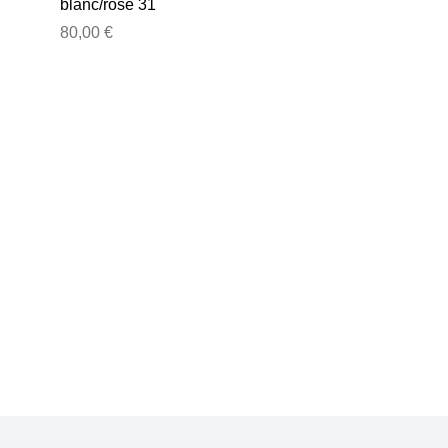
blanc/rose 31
unisexe
80,00 €