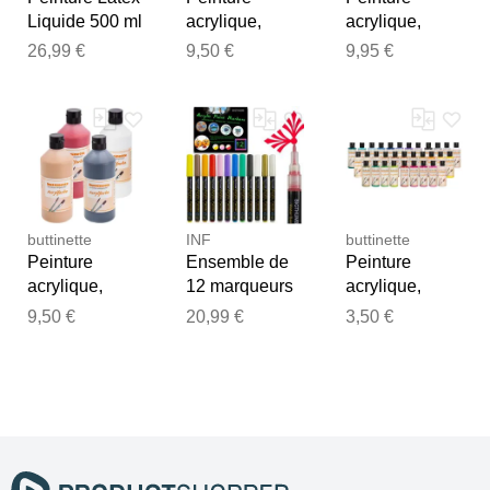
Liquide 500 ml
acrylique,
acrylique,
- Transparent
différentes
différentes
26,99 €
9,50 €
9,95 €
couleurs, 500
couleurs, 500
ml
ml
buttinette
INF
buttinette
Peinture
Ensemble de
Peinture
acrylique,
12 marqueurs
acrylique,
différentes
de peinture
différentes
9,50 €
20,99 €
3,50 €
couleurs, 500
acrylique,
couleurs, 80
ml
pointe de 3
ml
mm pour la
peinture DIY