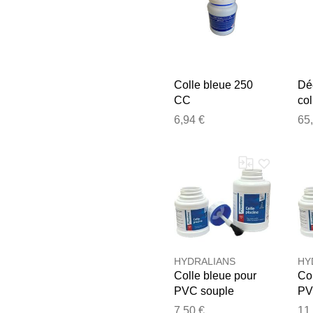
Colle bleue 250
Déc
CC
col
Hi
6,94 €
65
HYDRALIANS
HY
Colle bleue pour
Col
PVC souple
PV
Flowdians
Fl
7,50 €
11