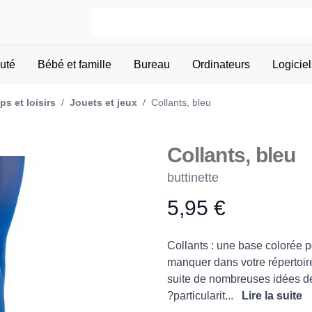
uté
Bébé et famille
Bureau
Ordinateurs
Logiciel
s et loisirs
/
Jouets et jeux
/
Collants, bleu
Collants, bleu
buttinette
5,95 €
Product information
Description
Collants : une base colorée 
manquer dans votre répertoir
suite de nombreuses idées de
?particularit...
Lire la suite