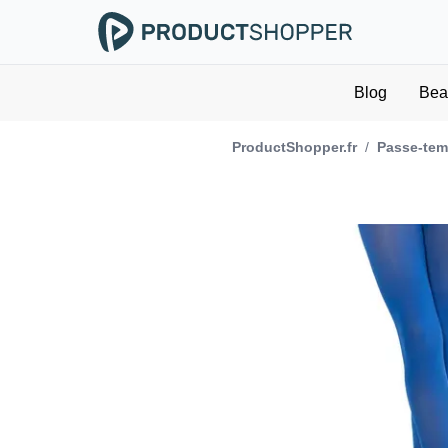
Blog
Bea
ProductShopper.fr
/
Passe-temp