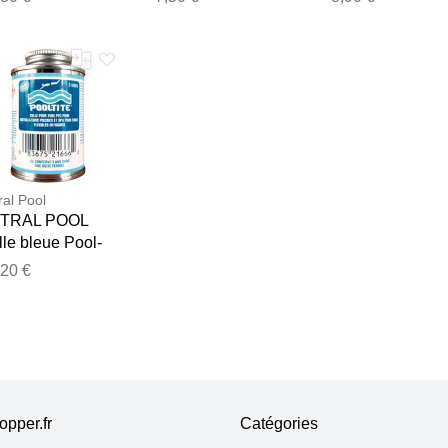
noir/bleu noir-bl
T.U female
ral Pool
TRAL POOL
le bleue Pool-
e en pot
,20 €
pper.fr
Catégories