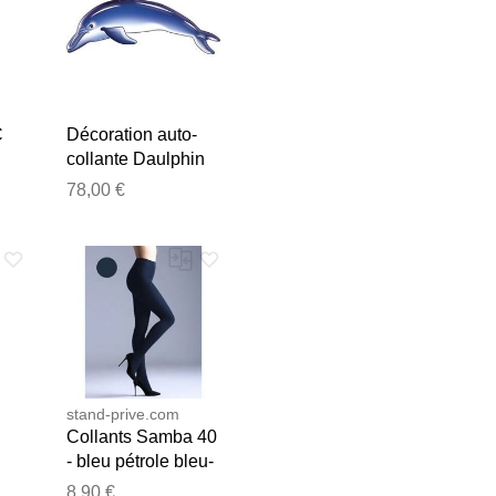
C
Décoration auto-
collante Daulphin
bleu
78,00 €
e les publier.
stand-prive.com
Collants Samba 40
- bleu pétrole bleu-
petrole 36 female
8,90 €