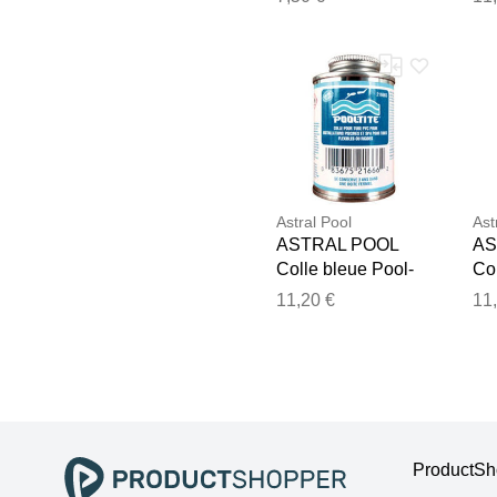
Astral Pool
Ast
ASTRAL POOL
AS
Colle bleue Pool-
Col
Tite en pot
Tit
11,20 €
11
ProductSho