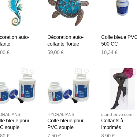
oration auto-
Décoration auto-
Colle bleue PV
lante
collante Tortue
500 CC
ppocampe bleu
bleu
,00 €
59,00 €
10,34 €
Merci pour votre avis
Notre équipe va maintenant examiner vos commentaires avant d
DRALIANS
HYDRALIANS
stand-prive.com
le bleue pour
Colle bleue pour
Collants à
C souple
PVC souple
imprimés
owdians
Flowdians
paquerettes -
,80 €
7,50 €
8,90 €