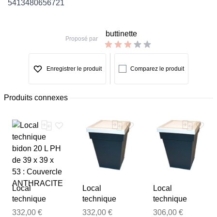
5413480656721
buttinette
Proposé par
Enregistrer le produit
Comparez le produit
Produits connexes
Local
Local
Local
technique
technique
technique
bidon 20 L PH
bidon 20 L PH
bidon 20 L PH
332,00 €
332,00 €
306,00 €
Merci pour votre avis