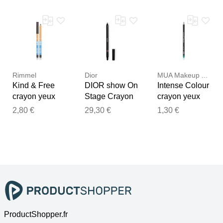
Blackest Black
Azure Blue
3 Grape 1,1 g
0,28 g
0,28 g
Rimmel
Dior
MUA Makeup Academy
Kind & Free
DIOR show On
Intense Colour
crayon yeux
Stage Crayon
crayon yeux
couleur
khôl -
couleur
2,80 €
29,30 €
1,30 €
intense teinte
waterproof -
intense teinte
2 Pecan 1,1 g
couleur
Oceana 1.5 g
intense teinte
664 Brick 1.2 g
ProductShopper.fr