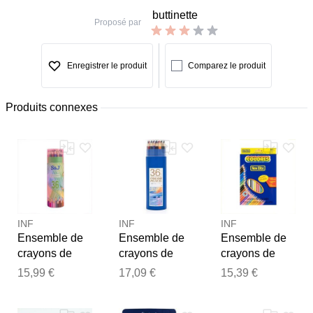
buttinette
Proposé par
Enregistrer le produit
Comparez le produit
Produits connexes
INF
INF
INF
Ensemble de
Ensemble de
Ensemble de
crayons de
crayons de
crayons de
couleur - 36
couleur 36
couleur - 36
15,99 €
17,09 €
15,39 €
couleurs,
couleurs -
couleurs pour
Merci pour votre avis
crayons de
Crayons de
le dessin et le
Notre équipe va maintenant