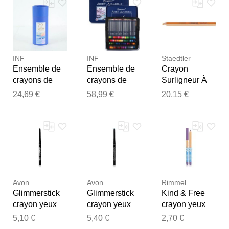
dessin à base
couleur à base
coloriage
examiner vos commentaires
d'huile pour
d'huile pour le
coloriage
dessin et le
avant de les publier.
coloriage
INF
INF
Staedtler
Ensemble de
Ensemble de
Crayon
crayons de
crayons de
Surligneur À
couleur 72
couleur -
Sec Textsurfer
24,69 €
58,99 €
20,15 €
couleurs -
Crayons
Dry Orange
Crayons de
aquarelle de
dessin à base
qualité
d'huile pour
supérieure
artistes
pour artistes
120 couleurs
Avon
Avon
Rimmel
Glimmerstick
Glimmerstick
Kind & Free
crayon yeux
crayon yeux
crayon yeux
couleur
couleur
couleur
5,10 €
5,40 €
2,70 €
intense teinte
intense teinte
intense teinte