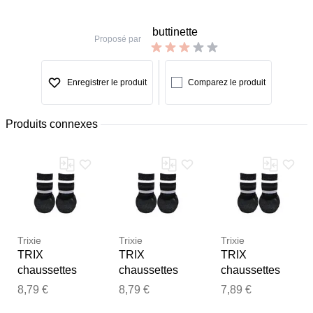
buttinette
Proposé par
Enregistrer le produit
Comparez le produit
Produits connexes
Trixie
Trixie
Trixie
TRIX
TRIX
TRIX
chaussettes
chaussettes
chaussettes
pour chien M-L
pour chien L
pour chien S-
8,79 €
8,79 €
7,89 €
M
Merci pour votre avis