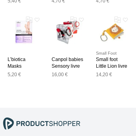
5,40 €
4,70 €
4,70 €
pieds forme de
enfant 1 pcs
enfant 1 pcs
chaussettes 32
ml
Small Foot
L’biotica
Canpol babies
Small foot
Masks
Sensory livre
Little Lion livre
chaussettes
d’éveil
d’éveil
5,20 €
16,00 €
14,20 €
exfoliantes
contrasté 0m+
contrasté 1 pcs
pour adoucir et
1 pcs
hydrater la
peau des
pieds 1 paire