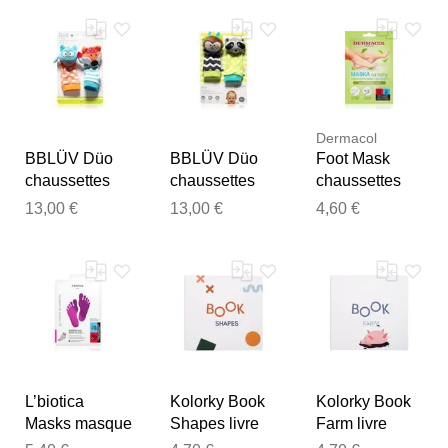
Notre équipe va maintenant
examiner vos commentaires
avant de les publier.
Dermacol
BBLÜV Düo
BBLÜV Düo
Foot Mask
chaussettes
chaussettes
chaussettes
hochet Owl /
hochet
hydratantes
13,00 €
13,00 €
4,60 €
Fox 2 pcs
Hedgehog /
effet
Racoon 2 pcs
régénérant 1
paire
L’biotica
Kolorky Book
Kolorky Book
Masks masque
Shapes livre
Farm livre
régénérant
tournant pour
tournant pour