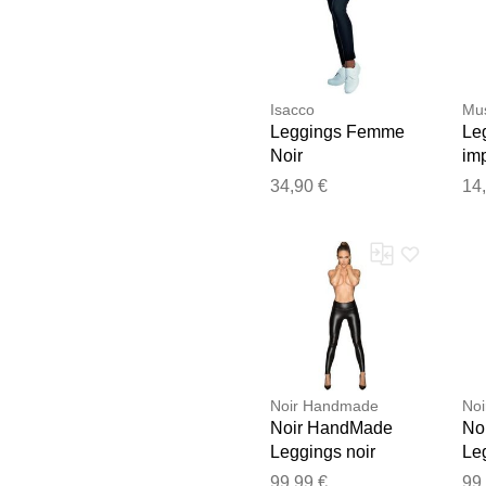
Isacco
Mus
Leggings Femme
Leg
Noir
imp
MH
34,90 €
14
Le
Noir Handmade
No
Noir HandMade
No
Leggings noir
Le
brillant Noir
bri
99,99 €
99