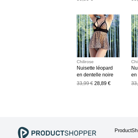
Chilirose
Chi
Nuisette léopard
Nui
en dentelle noire
en 
Noir
No
33,99 €
28,89 €
33
ProductSho