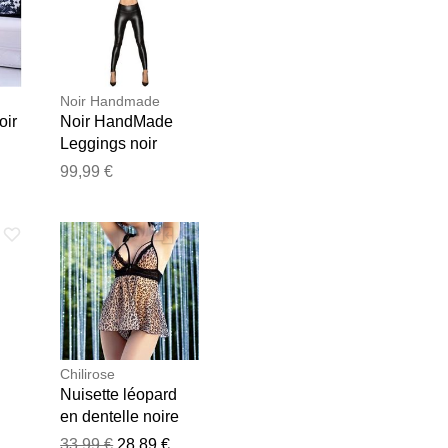
Noir Handmade
oir
Noir HandMade
Leggings noir
brillant Noir
99,99 €
e les publier.
Chilirose
Nuisette léopard
en dentelle noire
Noir
33,99 €
28,89 €