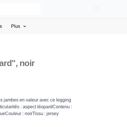
s
Plus
rd", noir
s jambes en valeur avec ce legging
rticularités : aspect léopardContenu :
queCouleur : noirTissu : jersey