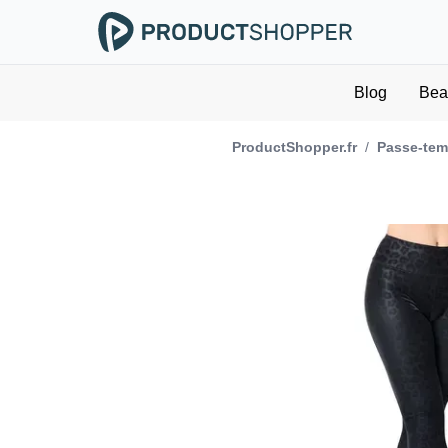
Blog
Bea
ProductShopper.fr
/
Passe-temp