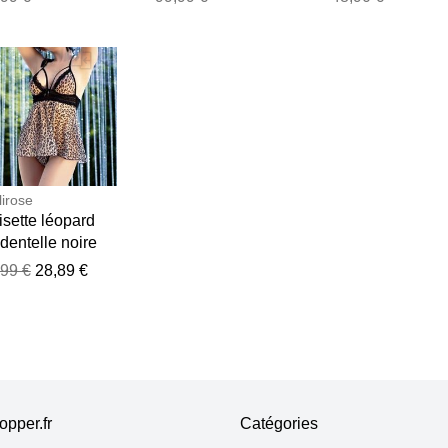
lirose
sette léopard
dentelle noire
ir
,99 €
28,89 €
pper.fr
Catégories