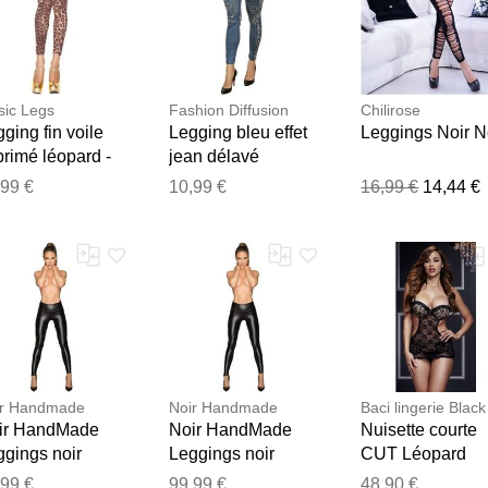
ic Legs
Fashion Diffusion
Chilirose
ging fin voile
Legging bleu effet
Leggings Noir N
rimé léopard -
jean délavé
35804LEO
imprimé léopard
,99 €
10,99 €
16,99 €
14,44 €
opard
Bleu
Merci pour votre avis
Notre équipe va maintenant examiner vos commentaires avant d
ir Handmade
Noir Handmade
Baci lingerie Black
ir HandMade
Noir HandMade
Nuisette courte
ggings noir
Leggings noir
CUT Léopard
llant Noir
brillant Noir
Léopard/Noir
,99 €
99,99 €
48,90 €