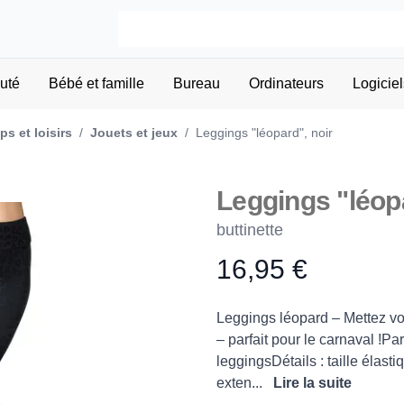
uté
Bébé et famille
Bureau
Ordinateurs
Logiciel
s et loisirs
/
Jouets et jeux
/
Leggings "léopard", noir
Leggings "léopa
buttinette
16,95 €
Product information
Description
Leggings léopard – Mettez vo
– parfait pour le carnaval !Pa
leggingsDétails : taille élasti
exten...
Lire la suite