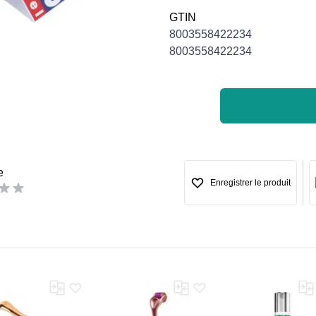
GTIN
8003558422234
8003558422234
e
Enregistrer le produit