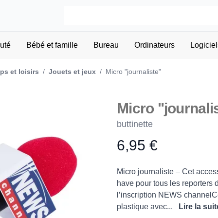
uté
Bébé et famille
Bureau
Ordinateurs
Logiciel
s et loisirs
/
Jouets et jeux
/
Micro "journaliste"
Micro "journali
buttinette
6,95 €
Product information
Description
Micro journaliste – Cet acces
have pour tous les reporters d
l’inscription NEWS channelCo
plastique avec...
Lire la suit