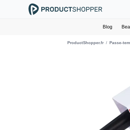
Blog
Bea
ProductShopper.fr
/
Passe-temp