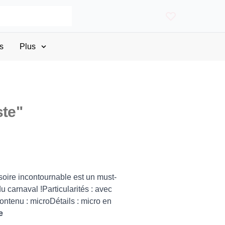
s
Plus
ste"
soire incontournable est un must-
u carnaval !Particularités : avec
ntenu : microDétails : micro en
e