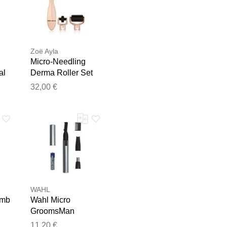
Zoë Ayla
Micro-Needling
al
Derma Roller Set
applicateur micro-
32,00 €
aiguille visage et
ro-
corps 1 pcs
e les publier.
WAHL
omb
Wahl Micro
GroomsMan
tondeuse nez et
11,20 €