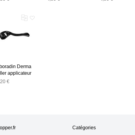
boradin Derma
ler applicateur
ro-aiguille 1 pcs
,20 €
pper.fr
Catégories