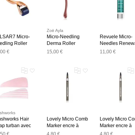
Zoë Ayla
LSAR7 Micro-
Micro-Needling
Revuele Micro-
edling Roller
Derma Roller
Needles Renew
licateur micro-
applicateur micro-
Shot crème
,00 €
15,00 €
11,00 €
uille visage 1
aiguille visage 1
rajeunissante
Merci pour votre avis
s
pcs
intense avec mic
Notre équipe va maintenant examiner vos commentaires avant d
injections 50 ml
shworks
ushworks Hair
Lovely Micro Comb
Lovely Micro C
ap turban avec
Marker encre à
Marker encre à
ro-fibres
sourcils 2
sourcils 1
,50 €
4,80 €
4,80 €