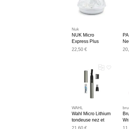
Nuk
NUK Micro
PA
Express Plus
Ne
stérilisateur pour
app
22,50 €
20
four micro-ondes 1
aig
pcs
pc
WAHL
bru
Wahl Micro Lithium
Br
tondeuse nez et
Wr
oreilles
mic
21,60 €
11