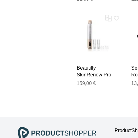
Beautifly
Se
SkinRenew Pro
Rol
applicateur micro-
mic
159,00 €
13
aiguille 1 pcs
ProductSho