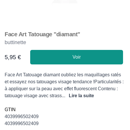
Face Art Tatouage "diamant"
buttinette
5,95 €
Voir
Product information
Description
Face Art Tatouage diamant oubliez les maquillages ratés
et essayez nos tatouages visage tendance !Particularités :
à appliquer sur la peau avec effet fluorescent Contenu :
tatouage visage avec strass...
Lire la suite
GTIN
4039996502409
4039996502409