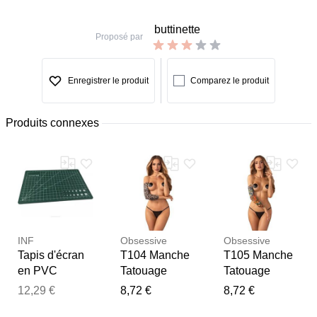
buttinette
Proposé par
Enregistrer le produit
Comparez le produit
Produits connexes
INF
Obsessive
Obsessive
Tapis d'écran
T104 Manche
T105 Manche
en PVC
Tatouage
Tatouage
double face Art
12,29 €
8,72 €
8,72 €
Merci pour votre avis