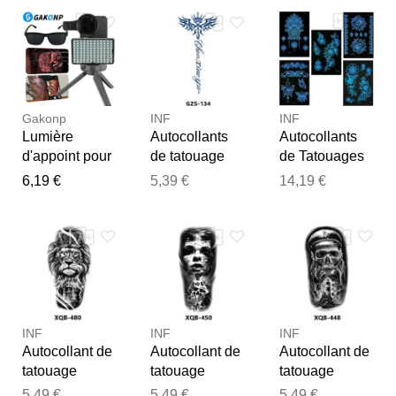
Notre équipe va maintenant
examiner vos commentaires
avant de les publier.
Gakonp
INF
INF
Lumière
Autocollants
Autocollants
d'appoint pour
de tatouage
de Tatouages
tatouage et
temporaire
Temporaires
6,19 €
5,39 €
14,19 €
lunettes
floraux bleus -
Lumineux - Art
polarisantes
Art corporel
Corporel
pour tatouage,
aquarelle
Henné
réduisant la
Luminescent
lumière
réfléchie avec
filtre CPL de
52 mm,
INF
INF
INF
lumière de
Autocollant de
Autocollant de
Autocollant de
photographie
tatouage
tatouage
tatouage
pour tatouage
temporaire
temporaire
temporaire
5,49 €
5,49 €
5,49 €