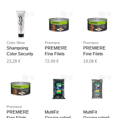
Notre équipe va maintenant
examiner vos commentaires
avant de les publier.
Color Wow
Premiere
Premiere
Shampoing
PREMIERE
PREMIERE
Color Security
Fine Filets
Fine Filets
Thon aux œufs
Thon aux œufs
23,28 €
72,49 €
19,08 €
de caille
de caille
48x100 g
12x100 g
Premiere
PREMIERE
MultiFit
MultiFit
Fine Filets
Gravier coloré
Gravier coloré