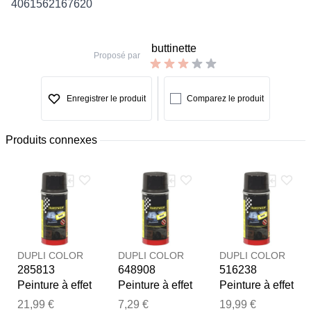
4061562167620
buttinette
Proposé par
Enregistrer le produit
Comparez le produit
Produits connexes
DUPLI COLOR
DUPLI COLOR
DUPLI COLOR
285813
648908
516238
Peinture à effet
Peinture à effet
Peinture à effet
spécial
spécial
spécial
21,99 €
7,29 €
19,99 €
Merci pour votre avis