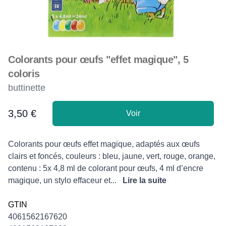
Colorants pour œufs "effet magique", 5
coloris
buttinette
3,50 €
Voir
Product information
Description
Colorants pour œufs effet magique, adaptés aux œufs
clairs et foncés, couleurs : bleu, jaune, vert, rouge, orange,
contenu : 5x 4,8 ml de colorant pour œufs, 4 ml d’encre
magique, un stylo effaceur et...
Lire la suite
GTIN
4061562167620