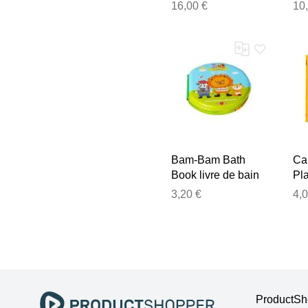
d’éveil contrasté
Boo
16,00 €
10
0m+ 1 pcs
d’
Bam-Bam Bath
Ca
Book livre de bain
Pla
6m+ ZOO 1 pcs
d’é
3,20 €
4,0
ave
ProductSho