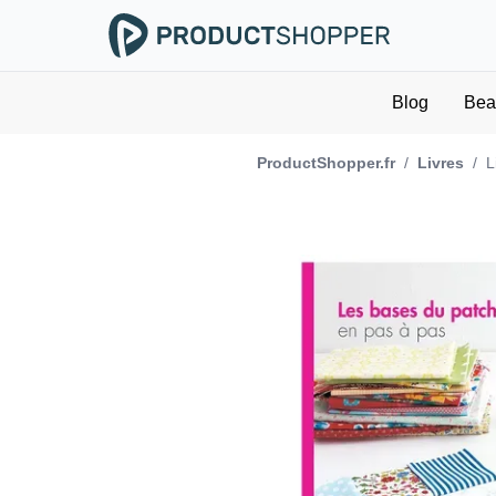
Blog
Bea
ProductShopper.fr
/
Livres
/
L