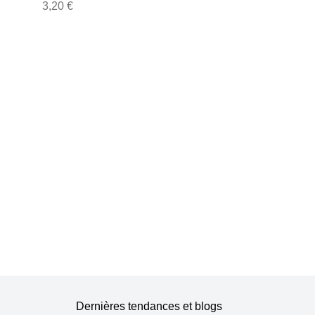
6m+ Sports 1 pcs
3,20 €
Dernières tendances et blogs