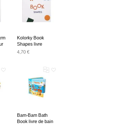
arm
Kolorky Book
ur
Shapes livre
tournant pour
4,70 €
enfant 1 pcs
e les publier.
Bam-Bam Bath
Book livre de bain