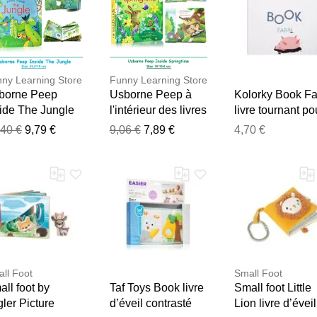
ny Learning Store
Funny Learning Store
borne Peep
Usborne Peep à
Kolorky Book F
side The Jungle
l'intérieur des livres
livre tournant po
 Flap Board
d'images à rabat
enfant 1 pcs
,40 €
9,79 €
9,06 €
7,89 €
4,70 €
Merci pour votre avis
res éducatifs
3D pour enfants,
Notre équipe va maintenant examiner vos commentaires avant d
lais livre pour
lecture au coucher,
fants bébé
livres éducatifs en
ture livres
anglais Montessori
images
ll Foot
Small Foot
ll foot by
Taf Toys Book livre
Small foot Little
ler Picture
d’éveil contrasté
Lion livre d’éveil