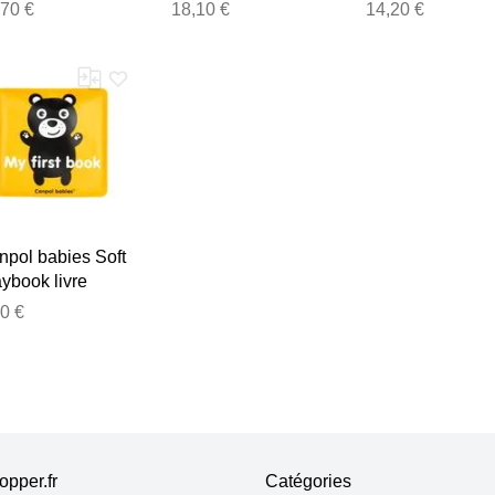
k Forest livre
pour bébé 1 pcs
contrasté 1 pcs
,70 €
18,10 €
14,20 €
images
npol babies Soft
ybook livre
veil contrasté
0 €
c bruiteur 1 pcs
pper.fr
Catégories