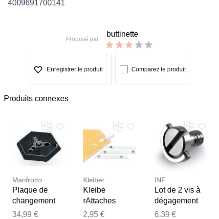
4009691700141
buttinette
Proposé par
Enregistrer le produit
Comparez le produit
Produits connexes
Manfrotto
Kleiber
INF
Plaque de
Kleibe
Lot de 2 vis à
changement
rAttaches
dégagement
rapide 1/4
rapide, dim. 1
rapide 1/4" en
34,99 €
2,95 €
6,39 €
Merci pour votre avis