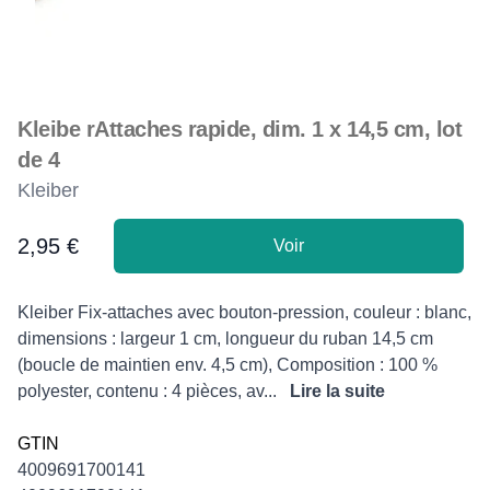
Kleibe rAttaches rapide, dim. 1 x 14,5 cm, lot
de 4
Kleiber
2,95 €
Voir
Product information
Description
Kleiber Fix-attaches avec bouton-pression, couleur : blanc,
dimensions : largeur 1 cm, longueur du ruban 14,5 cm
(boucle de maintien env. 4,5 cm), Composition : 100 %
polyester, contenu : 4 pièces, av...
Lire la suite
GTIN
4009691700141