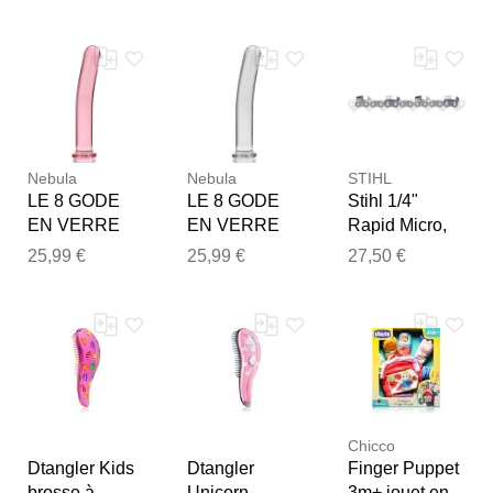
x 14,5 cm, lot
alliage
Notre équipe va maintenant
de 4
d'aluminium
examiner vos commentaires
argenté pour
avant de les publier.
trépieds et
plateaux
rapides
Nebula
Nebula
STIHL
LE 8 GODE
LE 8 GODE
Stihl 1/4"
EN VERRE
EN VERRE
Rapid Micro,
BOROSILICAT
BOROSILICAT
1,3 mm, 30 cm,
25,99 €
25,99 €
27,50 €
E 14,5 X 2 CM
E 14,5 X 2 CM
64 maillons
ROSE
CLAIR
Chicco
Dtangler Kids
Dtangler
Finger Puppet
brosse à
Unicorn
3m+ jouet en