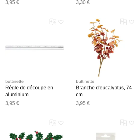
36 pièces
3,95 €
3,30 €
buttinette
buttinette
Règle de découpe en
Branche d'eucalyptus, 74
aluminium
cm
3,95 €
3,95 €