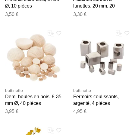
Ø, 10 pièces
lunettes, 20 mm, 20
pièces
3,50 €
3,30 €
buttinette
buttinette
Demi-boules en bois, 8-35
Fermoirs coulissants,
mm Ø, 40 pièces
argenté, 4 pièces
3,95 €
4,95 €