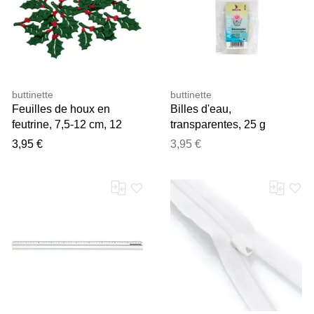
buttinette
buttinette
Feuilles de houx en
Billes d'eau,
feutrine, 7,5-12 cm, 12
transparentes, 25 g
pièces
3,95 €
3,95 €