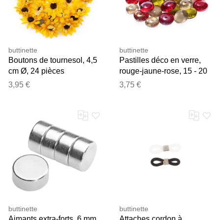
buttinette
buttinette
Boutons de tournesol, 4,5
Pastilles déco en verre,
cm Ø, 24 pièces
rouge-jaune-rose, 15 - 20
mm, 200 g
3,95 €
3,75 €
buttinette
buttinette
Aimants extra-forts, 6 mm
Attaches cordon à