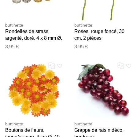
buttinette
buttinette
Rondelles de strass,
Roses, rouge foncé, 30
argenté, doré, 4 x 8 mm Ø,
cm, 2 pièces
12 pièces
3,95 €
3,95 €
buttinette
buttinette
Boutons de fleurs,
Grappe de raisin déco,
jaune/orange, 4 cm Ø, 40
bordeaux