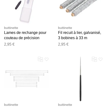
buttinette
buttinette
Lames de rechange pour
Fil recuit à lier, galvanisé,
couteau de précision
3 bobines à 33 m
360°, 5 pièces
2,95 €
2,95 €
buttinette
buttinette