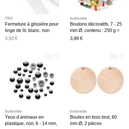
YKK
buttinette
Fermeture à glissière pour
Boutons décoratifs, 7 - 25
linge de lit, blanc, non
mm Ø, contenu : 250 g =
séparable
env. 250 pièces
3,50 €
3,99 €
buttinette
buttinette
Yeux d'animaux en
Boules en bois brut, 60
plastique, noir, 6 - 14 mm,
mm Ø, 2 pièces