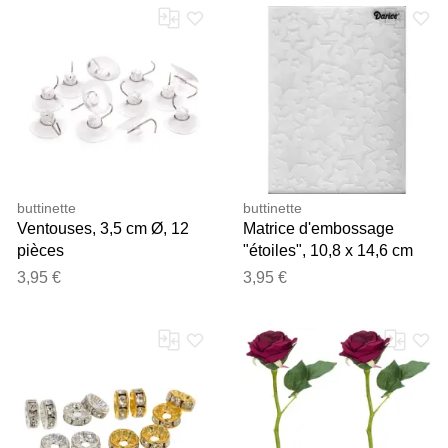
Merci pour votre avis
Notre équipe va maintenant
examiner vos commentaires
avant de les publier.
buttinette
buttinette
Ventouses, 3,5 cm Ø, 12
Matrice d'embossage
pièces
"étoiles", 10,8 x 14,6 cm
3,95 €
3,95 €