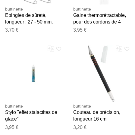
buttinette
buttinette
Epingles de sûreté,
Gaine thermorétractable,
longueur : 27 - 50 mm,
pour des cordons de 4
contenu : 30 pièces
mm, 4 pièces de 30 cm
3,70 €
3,95 €
buttinette
buttinette
Stylo "effet stalactites de
Couteau de précision,
glace"
longueur 16 cm
3,95 €
3,20 €