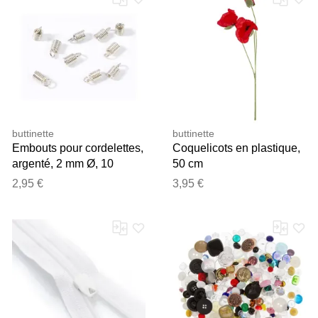
buttinette
buttinette
Embouts pour cordelettes,
Coquelicots en plastique,
argenté, 2 mm Ø, 10
50 cm
pièces
2,95 €
3,95 €